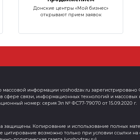
Донские центры «Мой бизнес»
открывают прием заявок
о массовой информации voshodzav.ru зарегистрировано
 в сфере связи, информационных технологий и массовых
ционный номер: серия Эл № ФС77-79070 от 15.09.2020 г.
ва защищены. Копирование и использование полных мат
е цитирование возможно только при условии ссылки на 
нно-политическая газета (voshodzav.ru)