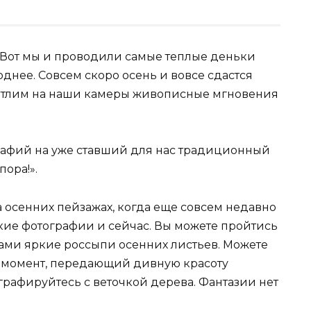
! Вот мы и проводили самые теплые деньки
однее. Совсем скоро осень и вовсе сдастся
чатлим на наши камеры живописные мгновения
рафий на уже ставший для нас традиционный
пора!».
 осенних пейзажах, когда еще совсем недавно
яркие фотографии и сейчас. Вы можете пройтись
гами яркие россыпи осенних листьев. Можете
й момент, передающий дивную красоту
графируйтесь с веточкой дерева. Фантазии нет