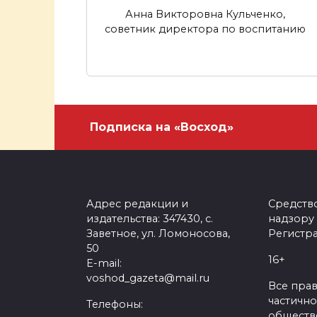
Анна Викторовна Кульченко,
советник директора по воспитанию
Подписка на «Восход»
Адрес редакции и
Средств
издательства: 347430, с.
надзору
Заветное, ул. Ломоносова,
Регистра
50
16+
E-mail:
voshod_gazeta@mail.ru
Все пра
частично
Телефоны:
обществе