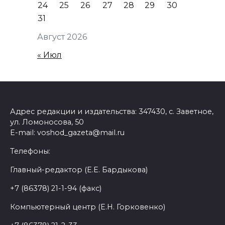
24
25
26
27
28
29
30
31
Август 2026
« Июл
Адрес редакции и издательства: 347430, с. Заветное,
ул. Ломоносова, 50
E-mail: voshod_gazeta@mail.ru
Телефоны:
Главный-редактор (Е.Е. Бардыкова)
+7 (86378) 21-1-94 (факс)
Компьютерный центр (Е.Н. Горковенко)