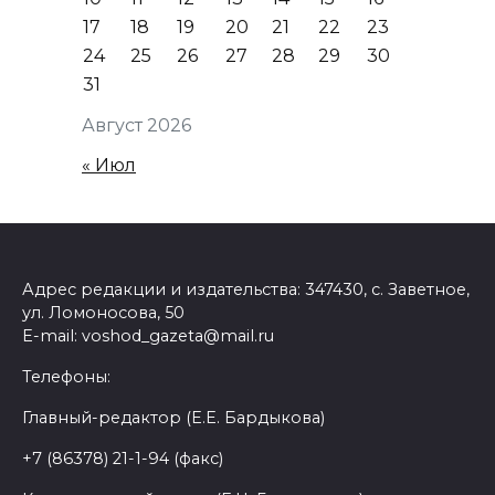
17
18
19
20
21
22
23
24
25
26
27
28
29
30
31
Август 2026
« Июл
Адрес редакции и издательства: 347430, с. Заветное,
ул. Ломоносова, 50
E-mail: voshod_gazeta@mail.ru
Телефоны:
Главный-редактор (Е.Е. Бардыкова)
+7 (86378) 21-1-94 (факс)