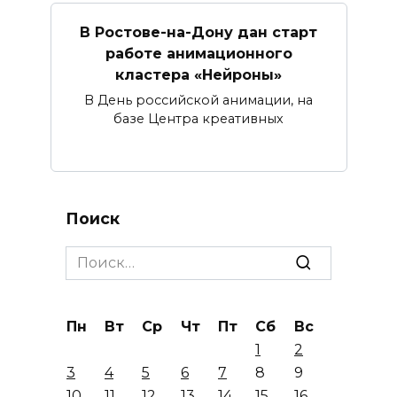
В Ростове-на-Дону дан старт
работе анимационного
кластера «Нейроны»
В День российской анимации, на
базе Центра креативных
Поиск
Search
for:
Пн
Вт
Ср
Чт
Пт
Сб
Вс
1
2
3
4
5
6
7
8
9
10
11
12
13
14
15
16