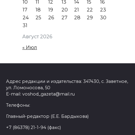
10
11
12
13
14
15
16
17
18
19
20
21
22
23
24
25
26
27
28
29
30
31
Август 2026
« Июл
Адрес редакции и издательства: 347430, с. Заветное,
ул. Ломоносова, 50
E-mail: voshod_gazeta@mail.ru
Телефоны:
Главный-редактор (Е.Е. Бардыкова)
+7 (86378) 21-1-94 (факс)