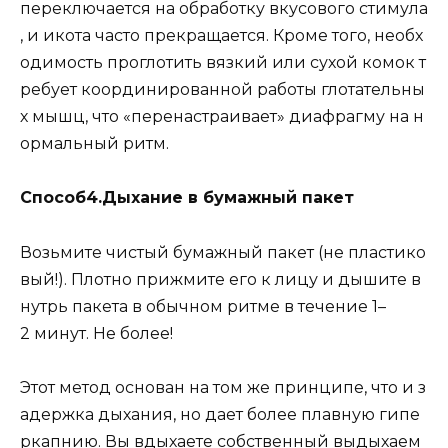
переключается на обработку вкусового стимула
, и икота часто прекращается. Кроме того, необх
одимость проглотить вязкий или сухой комок т
ребует координированной работы глотательны
х мышц, что «перенастраивает» диафрагму на н
ормальный ритм.
Способ4.Дыхание в бумажный пакет
Возьмите чистый бумажный пакет (не пластико
вый!). Плотно прижмите его к лицу и дышите в
нутрь пакета в обычном ритме в течение 1–
2 минут. Не более!
Этот метод основан на том же принципе, что и з
адержка дыхания, но дает более плавную гипе
ркапнию. Вы вдыхаете собственный выдыхаем