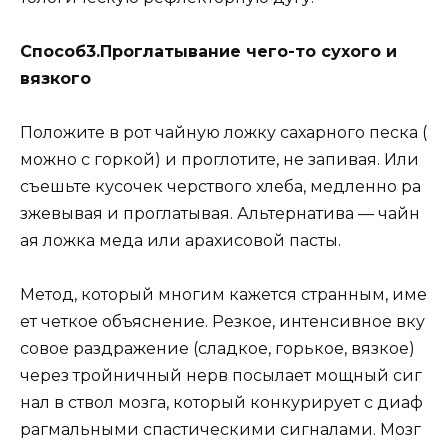
Способ3.Проглатывание чего-то сухого и
вязкого
Положите в рот чайную ложку сахарного песка (
можно с горкой) и проглотите, не запивая. Или
съешьте кусочек черствого хлеба, медленно ра
зжевывая и проглатывая. Альтернатива — чайн
ая ложка меда или арахисовой пасты.
Метод, который многим кажется странным, име
ет четкое объяснение. Резкое, интенсивное вку
совое раздражение (сладкое, горькое, вязкое)
через тройничный нерв посылает мощный сиг
нал в ствол мозга, который конкурирует с диаф
рагмальными спастическими сигналами. Мозг