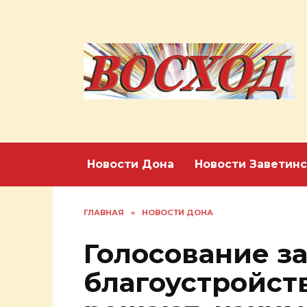
Перейти
к
содержанию
Новости Дона
Новости Заветинс
ГЛАВНАЯ
»
НОВОСТИ ДОНА
Голосование з
благоустройст