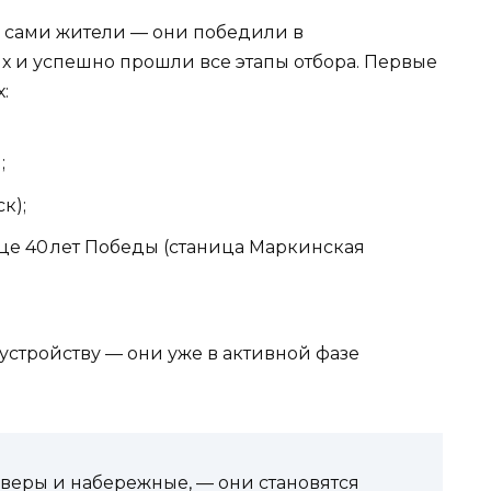
и сами жители — они победили в
 и успешно прошли все этапы отбора. Первые
:
;
к);
це 40 лет Победы (станица Маркинская
оустройству — они уже в активной фазе
кверы и набережные, — они становятся