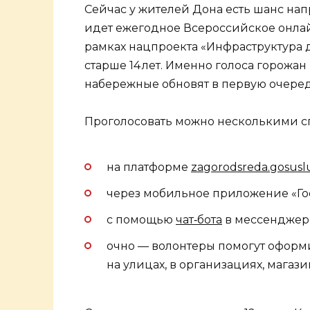
Сейчас у жителей Дона есть шанс нап
идет ежегодное Всероссийское онлай
рамках нацпроекта «Инфраструктура дл
старше 14 лет. Именно голоса горожан
набережные обновят в первую очеред
Проголосовать можно несколькими с
на платформе
zagorodsreda.gosuslu
через мобильное приложение «Гос
с помощью
чат‑бота
в мессенджер
очно — волонтеры помогут оформи
на улицах, в организациях, магазин