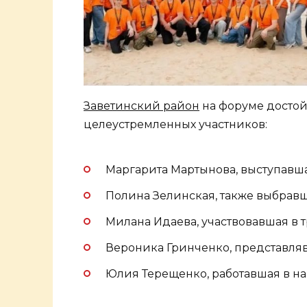
Заветинский район
на форуме достой
целеустремленных участников:
Маргарита Мартынова, выступавшая
Полина Зелинская, также выбравш
Милана Идаева, участвовавшая в т
Вероника Гринченко, представляв
Юлия Терещенко, работавшая в на