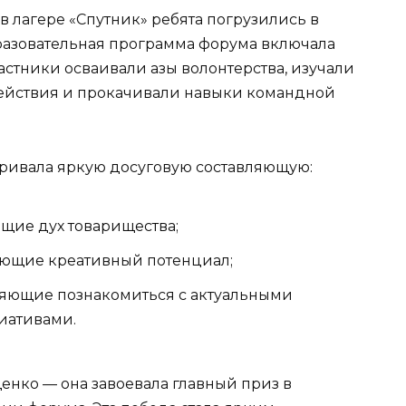
 лагере «Спутник» ребята погрузились в
разовательная программа форума включала
астники осваивали азы волонтерства, изучали
ействия и прокачивали навыки командной
ривала яркую досуговую составляющую:
щие дух товарищества;
ающие креативный потенциал;
яющие познакомиться с актуальными
иативами.
енко — она завоевала главный приз в