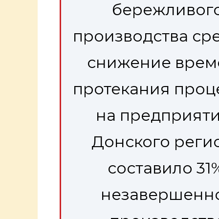
бережливог
производства ср
снижение врем
протекания проц
на предприят
Донского реги
составило 31%
незавершенн