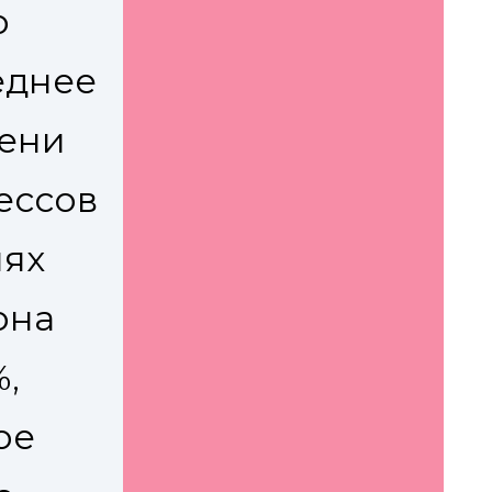
о
еднее
ени
ессов
иях
она
,
ое