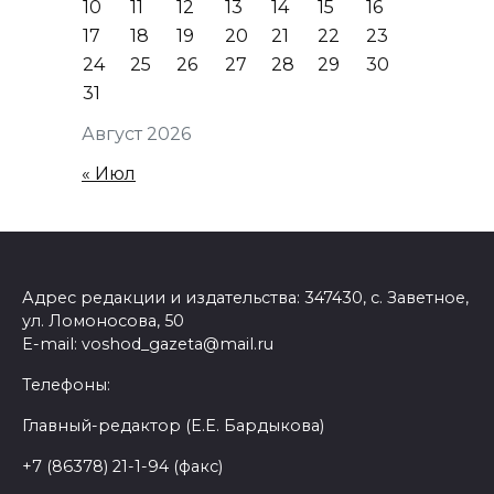
10
11
12
13
14
15
16
17
18
19
20
21
22
23
24
25
26
27
28
29
30
31
Август 2026
« Июл
Адрес редакции и издательства: 347430, с. Заветное,
ул. Ломоносова, 50
E-mail: voshod_gazeta@mail.ru
Телефоны:
Главный-редактор (Е.Е. Бардыкова)
+7 (86378) 21-1-94 (факс)