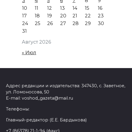
3
4
5
6
7
8
9
10
11
12
13
14
15
16
17
18
19
20
21
22
23
24
25
26
27
28
29
30
31
Август 2026
« Июл
Адрес редакции и издательства: 347430, с. Заветное,
ул. Ломоносова, 50
E-mail: voshod_gazeta@mail.ru
Телефоны:
Главный-редактор (Е.Е. Бардыкова)
+7 (86378) 21-1-94 (факс)