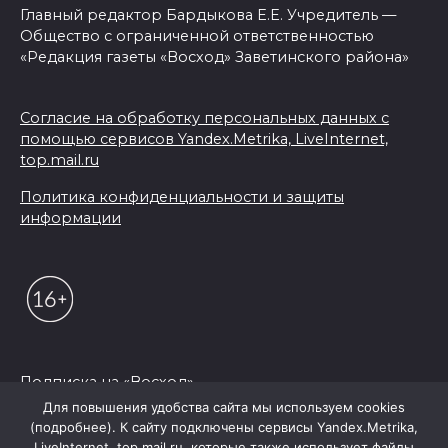
Главный редактор Бардыкова Е.Е. Учредитель —
Общество с ограниченной ответственностью
«Редакция газеты «Восход» Заветинского района»
Согласие на обработку персональных данных с
помощью сервисов Yandex.Metrika, LiveInternet,
top.mail.ru
Политика конфиденциальности и защиты
информации
Подписка на «Восход»
Для повышения удобства сайта мы используем cookies
(подробнее). К сайту подключены сервисы Yandex.Metrika,
© 2026 Редакция "Восход"
LiveInternet, top.mail.ru, которые также использует файлы