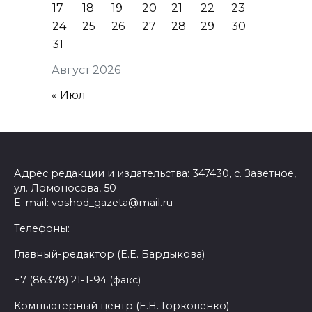
17
18
19
20
21
22
23
24
25
26
27
28
29
30
31
Август 2026
« Июл
Адрес редакции и издательства: 347430, с. Заветное,
ул. Ломоносова, 50
E-mail: voshod_gazeta@mail.ru
Телефоны:
Главный-редактор (Е.Е. Бардыкова)
+7 (86378) 21-1-94 (факс)
Компьютерный центр (Е.Н. Горковенко)