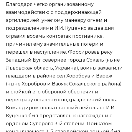
Благодаря четко организованному
взаимодействию с поддерживающей
артиллерией, умелому маневру огнем и
подразделениями И.И. Куценко за два дня
отразил восемь контратак противника,
причинил ему значительные потери и
перешел в наступление. Форсировав реку
Западный Буг севернее города Сокаль (ныне
Львовская область, Украина), воины захватили
плацдарм в районе сел Хоробрув и Вареж
(ныне Хоробров и Ваояж Сокальского района)
и стойкой его обороной обеспечили
переправу остальных подразделений полка.
Командиром полка старший лейтенант И.И.
Куценко был представлен к награждению
орденом Суворова 3-й степени. Приказом
командующего 3-й гвардейской армией был