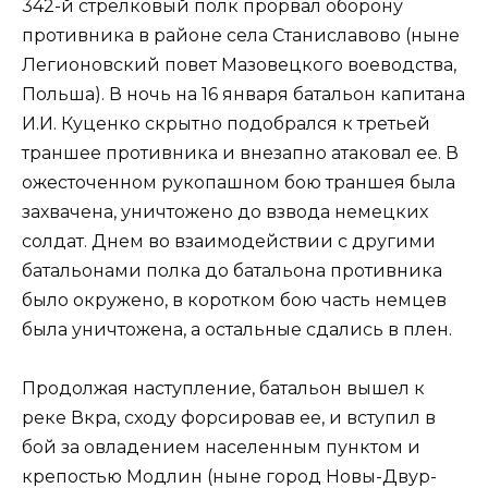
342-й стрелковый полк прорвал оборону
противника в районе села Станиславово (ныне
Легионовский повет Мазовецкого воеводства,
Польша). В ночь на 16 января батальон капитана
И.И. Куценко скрытно подобрался к третьей
траншее противника и внезапно атаковал ее. В
ожесточенном рукопашном бою траншея была
захвачена, уничтожено до взвода немецких
солдат. Днем во взаимодействии с другими
батальонами полка до батальона противника
было окружено, в коротком бою часть немцев
была уничтожена, а остальные сдались в плен.
Продолжая наступление, батальон вышел к
реке Вкра, сходу форсировав ее, и вступил в
бой за овладением населенным пунктом и
крепостью Модлин (ныне город Новы-Двур-