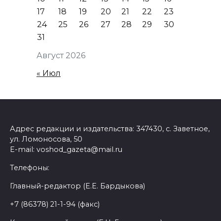
17
18
19
20
21
22
23
24
25
26
27
28
29
30
31
Август 2026
« Июл
Адрес редакции и издательства: 347430, с. Заветное,
ул. Ломоносова, 50
E-mail: voshod_gazeta@mail.ru
Телефоны:
Главный-редактор (Е.Е. Бардыкова)
+7 (86378) 21-1-94 (факс)