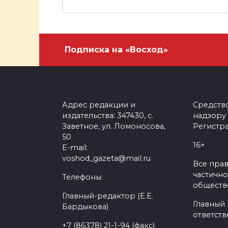
Подписка на «Восход»
Адрес редакции и
Средств
издательства: 347430, с.
надзору
Заветное, ул. Ломоносова,
Регистра
50
16+
E-mail:
voshod_gazeta@mail.ru
Все пра
частично
Телефоны:
обществе
Главный-редактор (Е.Е.
Главный
Бардыкова)
ответств
+7 (86378) 21-1-94 (факс)