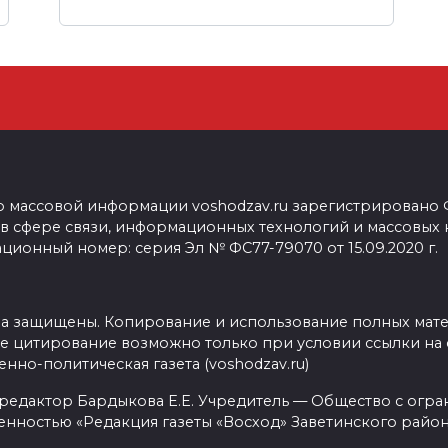
о массовой информации voshodzav.ru зарегистрировано
 в сфере связи, информационных технологий и массовых
ционный номер: серия Эл № ФС77-79070 от 15.09.2020 г.
ва защищены. Копирование и использование полных мат
е цитирование возможно только при условии ссылки на 
нно-политическая газета (voshodzav.ru)
 редактор Бардыкова Е.Е. Учредитель — Общество с огр
енностью «Редакция газеты «Восход» Заветинского район