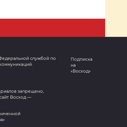
 Федеральной службой по
Подписка
 коммуникаций.
на
«Восход»
ериалов запрещено,
сайт Восход —
аниченной
а»