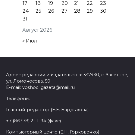
17
18
19
20
21
22
23
24
25
26
27
28
29
30
31
Август 2026
« Июл
Адрес редакции и издательства: 347430, с. Заветное,
ул. Ломоносова, 50
E-mail: voshod_gazeta@mail.ru
Телефоны:
Главный-редактор (Е.Е. Бардыкова)
+7 (86378) 21-1-94 (факс)
Компьютерный центр (Е.Н. Горковенко)