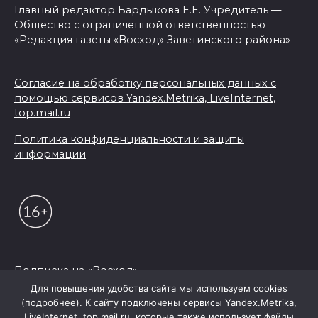
Главный редактор Бардыкова Е.Е. Учредитель —
Общество с ограниченной ответственностью
«Редакция газеты «Восход» Заветинского района»
Согласие на обработку персональных данных с
помощью сервисов Yandex.Metrika, LiveInternet,
top.mail.ru
Политика конфиденциальности и защиты
информации
Подписка на «Восход»
Для повышения удобства сайта мы используем cookies
(подробнее). К сайту подключены сервисы Yandex.Metrika,
© 2026 Редакция "Восход"
LiveInternet, top.mail.ru, которые также использует файлы