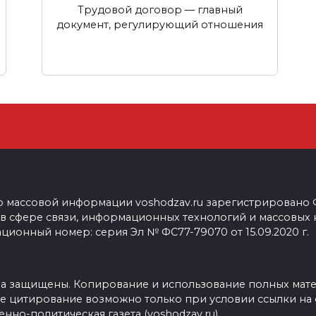
Трудовой договор — главный
документ, регулирующий отношения
о массовой информации voshodzav.ru зарегистрировано
 в сфере связи, информационных технологий и массовых
ционный номер: серия Эл № ФС77-79070 от 15.09.2020 г.
ва защищены. Копирование и использование полных мат
е цитирование возможно только при условии ссылки на 
нно-политическая газета (voshodzav.ru)