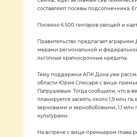
Сейчас идет активный сев технически
составляют посевы подсолнечника. Ег
Посеяно 6 500 гектаров овощей и кар
Правительство предлагает аграриям 
мерами региональной и федеральной
льготные краткосрочные кредиты.
Тему поддержки АПК Дона уже рассма
области Юрия Слюсаря с вице-прем
Патрушевым. Тогда сообщили, что в 
планируется засеять около 1,9 млн га,
зерновыми и зернобобовыми, 1,1 млн г
культурами.
На встрече с вице-премьером глава р