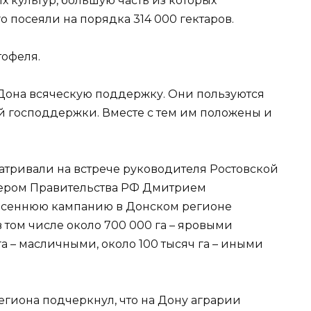
х культур, большую часть из которых
о посеяли на порядка 314 000 гектаров.
тофеля.
Дона всяческую поддержку. Они пользуются
 господдержки. Вместе с тем им положены и
тривали на встрече руководителя Ростовской
ьером Правительства РФ Дмитрием
весеннюю кампанию в Донском регионе
 в том числе около 700 000 га – яровыми
а – масличными, около 100 тысяч га – иными
егиона подчеркнул, что на Дону аграрии