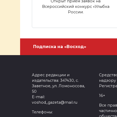
Открыт прием заявок на
Всероссийский конкурс «Улыбка
России.
Подписка на «Восход»
Адрес редакции и
Средств
издательства: 347430, с.
надзору
Заветное, ул. Ломоносова,
Регистра
50
16+
E-mail:
voshod_gazeta@mail.ru
Все пра
частично
Телефоны:
обществе