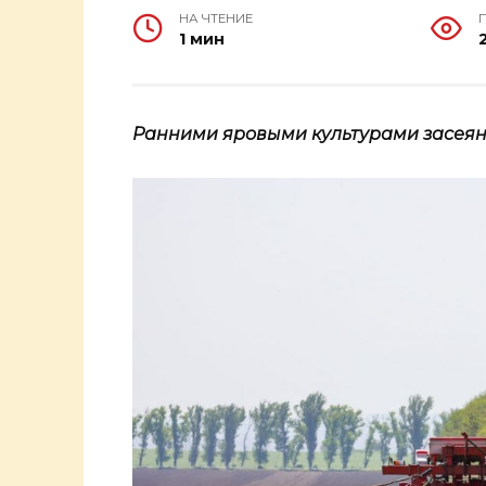
НА ЧТЕНИЕ
1 мин
Ранними яровыми культурами засеяно