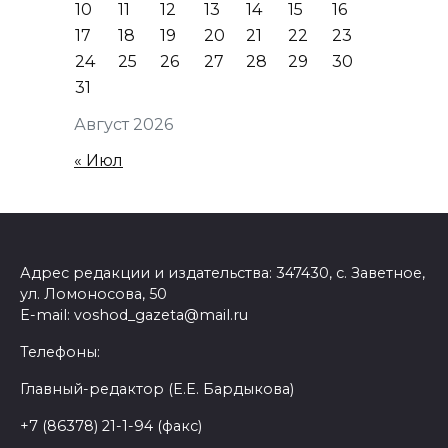
10
11
12
13
14
15
16
17
18
19
20
21
22
23
24
25
26
27
28
29
30
31
Август 2026
« Июл
Адрес редакции и издательства: 347430, с. Заветное,
ул. Ломоносова, 50
E-mail: voshod_gazeta@mail.ru
Телефоны:
Главный-редактор (Е.Е. Бардыкова)
+7 (86378) 21-1-94 (факс)